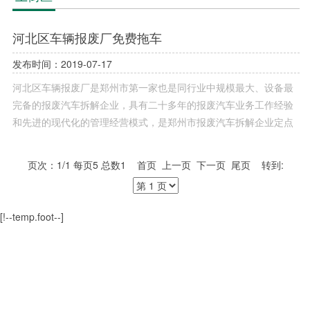
河北区车辆报废厂免费拖车
发布时间：2019-07-17
河北区车辆报废厂是郑州市第一家也是同行业中规模最大、设备最
完备的报废汽车拆解企业，具有二十多年的报废汽车业务工作经验
和先进的现代化的管理经营模式，是郑州市报废汽车拆解企业定点
项目四家中标单位之一，也为外籍机动车报废指定解体厂。河北区
车辆报废厂拥有专业拖车15辆，全天候为郑州市车主提供免费上门
页次：1/1 每页5 总数1 首页 上一页 下一页 尾页 转到:
拖车。
[!--temp.foot--]