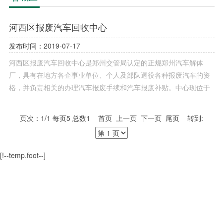
河西区报废汽车回收中心
发布时间：2019-07-17
河西区报废汽车回收中心是郑州交管局认定的正规郑州汽车解体
厂，具有在地方各企事业单位、个人及部队退役各种报废汽车的资
格，并负责相关的办理汽车报废手续和汽车报废补贴。中心现位于
河西区，占地45亩，厂房及办公区面积6900平米，拥有正式员工60
多人，公司职员统一处置所有的业务，大规模生产，环保规范，节
页次：1/1 每页5 总数1 首页 上一页 下一页 尾页 转到:
能高效。
[!--temp.foot--]