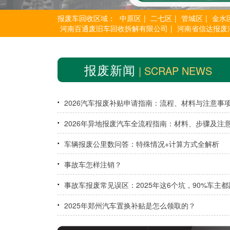
报废车回收区域：
中原区
|
二七区
|
管城区
|
金水
河南百通废旧车回收拆解有限公司
|
河南省信达报废
报废新闻
| SCRAP NEWS
2026汽车报废补贴申请指南：流程、材料与注意事
2026年异地报废汽车全流程指南：材料、步骤及注
项一网打尽
车辆报废公里数问答：特殊情况+计算方式全解析
事故车怎样注销？
事故车报废常见误区：2025年这6个坑，90%车主都
过
2025年郑州汽车置换补贴是怎么领取的？