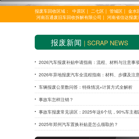
报废车回收区域：
中原区
|
二七区
|
管城区
|
金水
河南百通废旧车回收拆解有限公司
|
河南省信达报废
报废新闻
| SCRAP NEWS
2026汽车报废补贴申请指南：流程、材料与注意事
2026年异地报废汽车全流程指南：材料、步骤及注
项一网打尽
车辆报废公里数问答：特殊情况+计算方式全解析
事故车怎样注销？
事故车报废常见误区：2025年这6个坑，90%车主都
过
2025年郑州汽车置换补贴是怎么领取的？