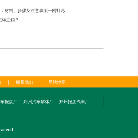
南：材料、步骤及注意事项一网打尽
怎样注销？
们
|
联系我们
|
网站地图
汽车报废厂
郑州汽车解体厂
郑州报废汽车厂
rved.