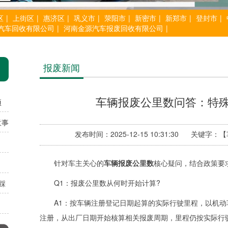
区
|
上街区
|
惠济区
|
巩义市
|
荥阳市
|
新密市
|
新郑市
|
登封市
|
汽车回收有限公司
|
河南金源汽车报废回收有限公司
|
报废新闻
车辆报废公里数问答：特
项
意事
发布时间：2025-12-15 10:31:30 关
针对车主关心的
车辆报废公里数
核心疑问，结合政策要
Q1：报废公里数从何时开始计算?
踩
A1：按车辆注册登记日期起算的实际行驶里程，以机动车
注册，从出厂日期开始核算相关报废周期，里程仍按实际行