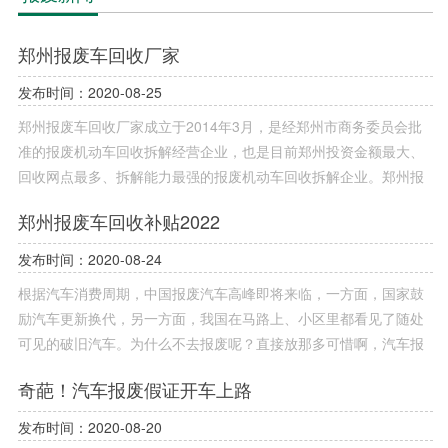
郑州报废车回收厂家
发布时间：2020-08-25
郑州报废车回收厂家成立于2014年3月，是经郑州市商务委员会批
准的报废机动车回收拆解经营企业，也是目前郑州投资金额最大、
回收网点最多、拆解能力最强的报废机动车回收拆解企业。郑州报
废车会输厂家拥有政府批准的正规报废车辆拆解资质，可办理郑州
郑州报废车回收补贴2022
市各企事业单位及个人报废汽车，同时提供郑州市范围之内免费上
门拖车，并在10个工作日内办理完成报废车相关手续。同时郑州报
发布时间：2020-08-24
废车回收厂家本着“客户第一，诚信至上”的原则，与多家企业建立
根据汽车消费周期，中国报废汽车高峰即将来临，一方面，国家鼓
了长期的合作关系，让办理车辆报废的车主真正体验到省心、安
励汽车更新换代，另一方面，我国在马路上、小区里都看见了随处
心、放心的郑州报废车服务。
可见的破旧汽车。为什么不去报废呢？直接放那多可惜啊，汽车报
废也是有补贴的啊。下面小编就来详细介绍一下最新郑州报废车回
奇葩！汽车报废假证开车上路
收补贴2022.
发布时间：2020-08-20