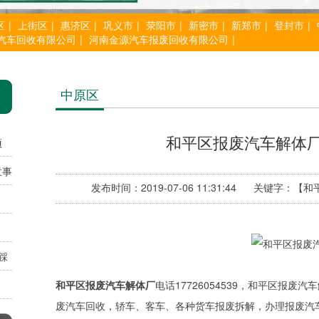
区
|
上街区
|
惠济区
|
巩义市
|
荥阳市
|
新密市
|
新郑市
|
登封市
|
汽车回收有限公司
|
河南金源汽车报废回收有限公司
|
中原区
和平区报废汽车解体厂电话
项
意事
发布时间：2019-07-06 11:31:44 关键
踩
和平区报废汽车解体厂
电话17726054539，和平区报
废汽车回收，轿车、客车、各种货车报废拆解，办理报废汽