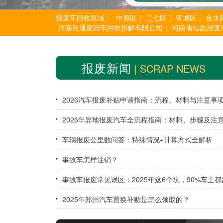
报废车回收区域：
中原区
|
二七区
|
管城区
|
金水
河南百通废旧车回收拆解有限公司
|
河南省信达报废
报废新闻
| SCRAP NEWS
2026汽车报废补贴申请指南：流程、材料与注意事
2026年异地报废汽车全流程指南：材料、步骤及注
项一网打尽
车辆报废公里数问答：特殊情况+计算方式全解析
事故车怎样注销？
事故车报废常见误区：2025年这6个坑，90%车主都
过
2025年郑州汽车置换补贴是怎么领取的？